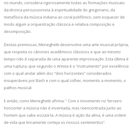
no mundo, considera rigorosamente todas as formações musicais:
da técnica percussionista à espiritualidade do gregoriano, da
metafísica da música indiana ao coral polifônico, sem esquecer de
modo algum a orquestração clássica e relativa composição e
decomposição.
Destas premissas, Meneghetti desenvolve uma arte musical própria,
que respeita os cânones acadêmicos clássicos e que ao mesmo
tempo não é separada de uma aparente improvisação. Esta última é
uma ruptura, que segundo o Artista é o “instrumento” por excelência
com o qual andar além dos “dois horizontes” considerados
insuperáveis por Bach e com o qual colher, momento a momento, o
pathos musical.
E então, como Meneghetti afirma: “ Com o movimento no ‘terceiro
horizonte’ a música não é inventada, mas reencontrada junto ao
homem que sabe escutá-la. A música é ação da alma, é uma ordem
de vida que liricamente corteja os nossos sentimentos”.