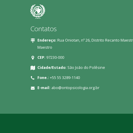
Contatos
Endereço:
Rua Oniotan, nº 26, Distrito Recanto Maestr
Maestro
CEP:
97230-000
Cidade/Estado:
São João do Polêsine
Fone.:
+55 55 3289-1140
E-mail:
abo@ontopsicologia.org.br